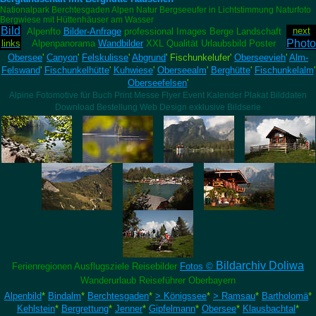
Nationalpark Berchtesgaden Alpen Natur Bergseeufer in Lichtstimmung Naturfoto
Bergwiese mit Hüttenhäuser am Wasser
Bild
next
Alpenfto
Bilder-Anfrage
professional Images Berge Landschaft
Photo
links
Alpenpanorama
Wandbilder
XXL Qualität Urlaubsbild Poster
Obersee
'
Canyon
'
Felskulisse
'
Abgrund
' Fischunkelufer'
Oberseevieh
'
Alm-
Felswand
'
Fischunkelhütte
'
Kuhwiese
'
Oberseealm
'
Berghütte
'
Fischunkelalm
'
Oberseefelsen
'
Alpine Fotomotive für Buch Print Messe Flyer Event Kalender Plakat Bilddaten
Download Bestellung Web Design exklusive Bildserie
Bildarchiv Doliwa
Ferienregionen Ausflugsziele Reisebilder
Fotos ©
Wanderurlaub Reiseführer Oberbayern
Alpenbild
*
Bindalm
*
Berchtesgaden
*
> Königssee
*
> Ramsau
*
Bartholomä
*
Kehlstein
*
Bergrettung
*
Jenner
*
Gipfelmann
*
Obersee
*
Klausbachtal
*