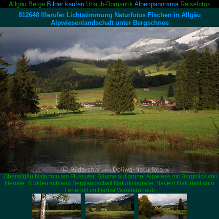
Allgäu Berge
Bilder kaufen
Urlaub-Romantik
Alpenpanorama
Reisefotos
812648 Illerufer Lichtstimmung Naturfotos Fischen in Allgäu
Alpwiesenlandschaft unter Bergschnee
Oberallgäu Naturfoto am Flussufer, Bäume auf grüner Alpwiese mit Bergblick von
Illerufer, Süddeutschland Berglandschaft Naturfotografie, Bayern Naturbild vom
Ferienort im Herbst Wanderurlaub