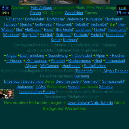
Bild
Alpenbilder
Foto Anfrage
professionell Photo 2025 Print Design
next
Photo
Poster
XXL Qualität
Wandbilder
Canvas
links
> Fischen
*
Dorfeinfahrt
*
Dorfkirche
*
Viehweide
*
Kuhweide
*
Fischental
*
Tanneck
*
Illerufer
*
Golfwiesen
*
Nepomuk
*
Nebeltal
*
Frühnebel
* Iller*
Iller-
Wiesen
*
Iller
*
Flußbaum
*
Fluss
*
Iller-Gipfel
*
Landhaus
*
Herbst
*
Herbstallee
*
Wanderer
*
Bergkühe
*
Alpblick
*
Reitferien
*
Dorfcafe
*
Einkehr
*
Ferienhaus
*
Kreuz
*
Kurhaus
*
Oberbayern-Reisebild, Luftkurort Geografie Naturidyll
Kalender
Landschaftsfoto; Wallpaper free for private pc
+
Allgäu
+
Bad Hindelang
+
Nesselwang
+
> Oberstdorf
+
Alpen
+
> Fischen
+
> Füssen
+
>Schwangau
+
Pfronten
+
Riedbergpass
+
Ried
+
Immenstadt
+
Alpsee
+
Weißensee
+
Hopfensee
+
Schlipfhalden
Alpenurlaub Ausflugsziele Reisefotos Ferien
Touristinfo
Hotel
Allgäu Pension
Fewo Übernachtung
Buchung
Bilderbuch Deutschland
Berge
Berchtesgaden
*
Garmisch
*
Schwarzwald
*
Bodensee
*
HARZ
Winterferien
Advent
lastminute
Skireise
Landschaften Europa
Reiseziele Marktplatz Börse all-inklusive
Reservierung Erlebnis Abenteuer
Reisemotive Bildarchiv Images
Doliwa-Naturfoto
Stock
©
www.
.de
Bildagentur Werbefotos