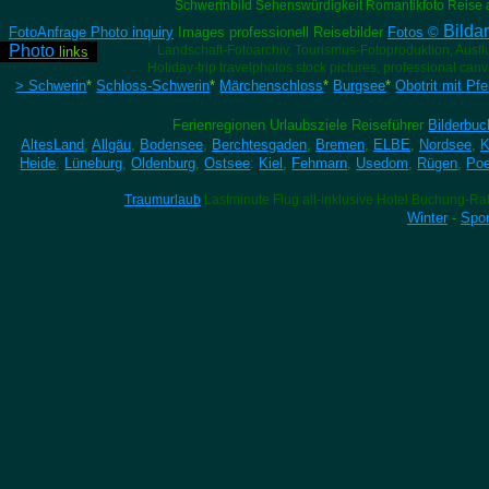
Schwerinbild Sehenswürdigkeit Romantikfoto Reis
Bilda
FotoAnfrage Photo inquiry
Images professionell Reisebilder
Fotos ©
Photo
Landschaft-Fotoarchiv, Tourismus-Fotoproduktion, Ausfl
links
Holiday-trip travelphotos stock pictures, professional canv
> Schwerin
*
Schloss-Schwerin
*
Märchenschloss
*
Burgsee
*
Obotrit mit Pfe
Ferienregionen Urlaubsziele Reiseführer
Bilderbu
AltesLand
,
Allgäu
,
Bodensee
,
Berchtesgaden
,
Bremen
,
ELBE
,
Nordsee
,
K
Heide
,
Lüneburg
,
Oldenburg
,
Ostsee
:
Kiel
,
Fehmarn
,
Usedom
,
Rügen
,
Poe
Traumurlaub
Lastminute Flug all-inklusive Hotel Buchung-Ra
Winter
-
Spor