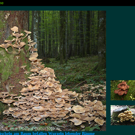
he
 Büscheln am Baum befallen Wurzeln lebender Bäume