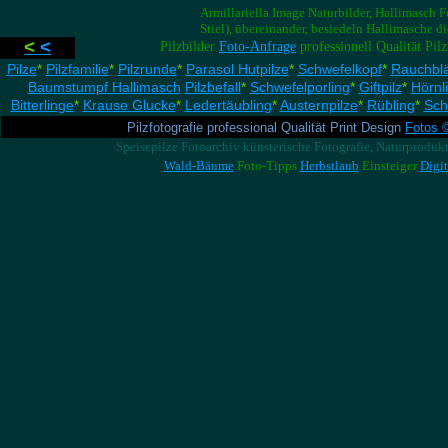
Armillariella Image Naturbilder, Hallimasch F
Stiel), übereinander, besiedeln Hallimasche
<
<
Pilzbilder
Foto-Anfrage
professionell Qualität Pi
Pilze
*
Pilzfamilie
*
Pilzrunde
*
Parasol Hutpilze
*
Schwefelkopf
*
Rauchblä
Baumstumpf Hallimasch
Pilzbefall
*
Schwefelporling
*
Giftpilz
*
Hörnl
Bitterlinge
*
Krause Glucke
*
Ledertäubling
*
Austernpilze
*
Rübling
*
Sch
Pilzfotografie professional Qualität Print Design
Fotos
Speisepilze Fotoarchiv künsterische Fotografie, Naturproduk
Wald-Bäume
Foto-Tipps
Herbstlaub
Einsteiger
Digi