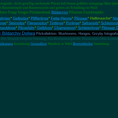
otografie: dicht gesellig wachsende Pilzart hell-braun gefärbte schuppige Hüte (da
 die Baumstümpfe und Baumwurzeln und gelten als Schädling im Wald
lzfotos Fungi Images Pilzdatenbank
Bildservice
Pilzarten Enzyklopädie
ttriger
*
Gelbpilze
*
Pfifferlinge
*
Fette-Henne
*
Pilzpaar
* Hallimasche*
Nör
inge
*
Steinpilze
*
Fliegenpilze
*
Tintlinge
*
Porlinge
*
Safranpilz
*
Schleimrü
necklinge
*
Pilzgefahr
*
Gelbfuss
*
Champignon
*
Schleierlinge
*
Pilzpaar 
Bildarchiv Doliwa
 ©
Pilzkollektion: Mushrooms, Hongos, Grzyby fotografi
t Pilz Botanik Giftpilze Warnung, Pilz-Bestimmungshilfe, Pilzsammler Wiki kosten
talkamera
Ausrüstung
Gesundheit
Wandern in Wald
Beerenfrüchte
Sammlung