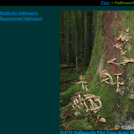
Pilze
> Hallimasc
Nördlicher Hallimasch
,
Baumstumpf Hallimasch
914719 Hallimasche Pilze Fotos dichte