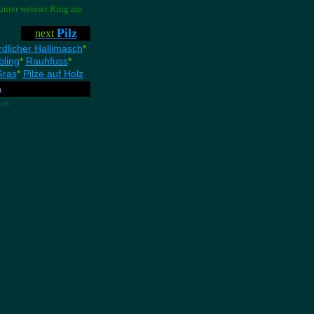
runter weisser Ring am
Pilz
next
dlicher Hallimasch
*
bling
*
Rauhfuss
*
Gras
*
Pilze auf Holz
a
los