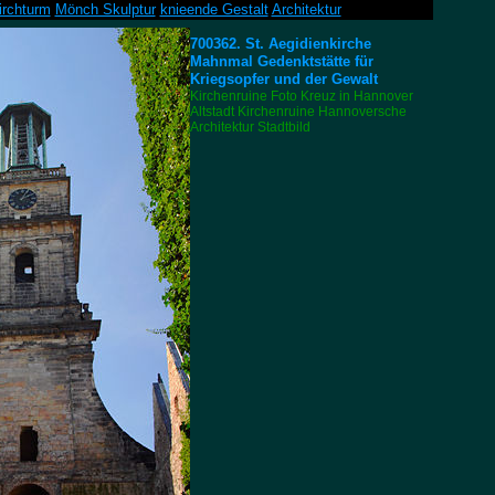
irchturm
Mönch Skulptur
knieende Gestalt
Architektur
700362. St. Aegidienkirche
Mahnmal Gedenktstätte für
Kriegsopfer und der Gewalt
Kirchenruine Foto Kreuz in Hannover
Altstadt Kirchenruine Hannoversche
Architektur Stadtbild