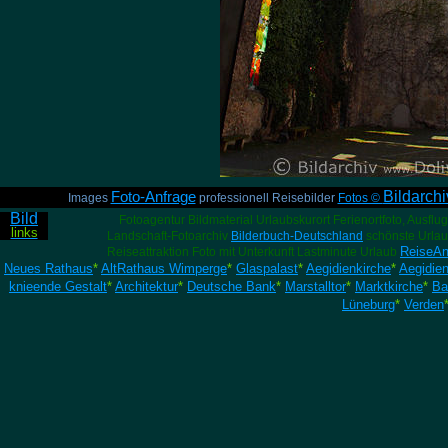
Bildarch
Foto-Anfrage
Images
professionell Reisebilder
Fotos ©
Bild
Fotoagentur Bildmaterial Urlaubskurort Ferienortfoto, Ausflug
links
Landschaft-Fotoarchiv
Bilderbuch-Deutschland
schönste Urlaub
ReiseAn
Reiseattraktion Foto mit Unterkunft Lastminute Urlaub
Neues Rathaus
*
AltRathaus Wimperge
*
Glaspalast
*
Aegidienkirche
*
Aegidie
knieende Gestalt
*
Architektur
*
Deutsche Bank
*
Marstalltor
*
Marktkirche
*
Ba
Lüneburg
*
Verden