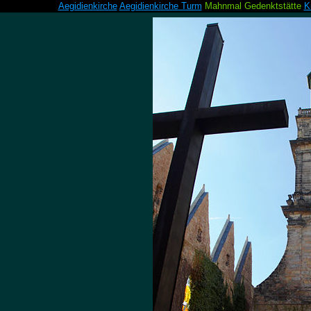
Aegidienkirche
Aegidienkirche Turm
Mahnmal Gedenktstätte
K