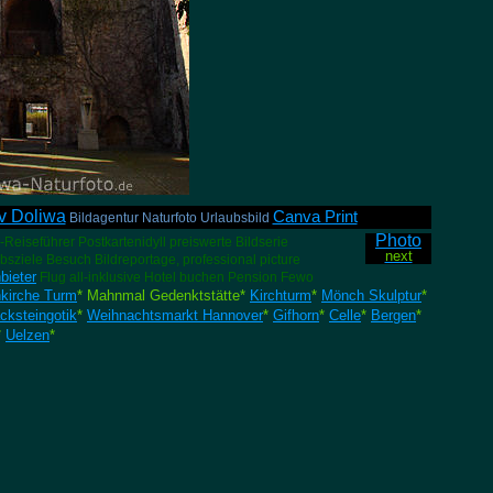
iv Doliwa
Canva Print
Bildagentur Naturfoto Urlaubsbild
Photo
-Reiseführer Postkartenidyll preiswerte Bildserie
next
sziele Besuch Bildreportage, professional picture
bieter
Flug all-inklusive Hotel buchen Pension Fewo
nkirche Turm
* Mahnmal Gedenktstätte*
Kirchturm
*
Mönch Skulptur
*
cksteingotik
*
Weihnachtsmarkt Hannover
*
Gifhorn
*
Celle
*
Bergen
*
*
Uelzen
*