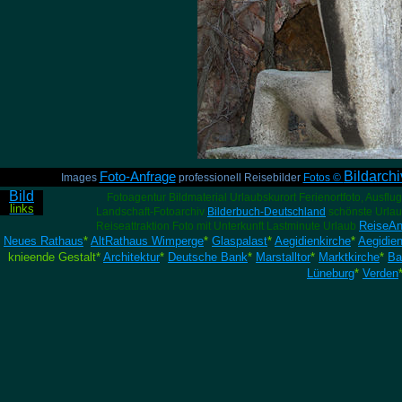
Bildarch
Foto-Anfrage
Images
professionell Reisebilder
Fotos ©
Bild
Fotoagentur Bildmaterial Urlaubskurort Ferienortfoto, Ausflug
links
Landschaft-Fotoarchiv
Bilderbuch-Deutschland
schönste Urlaub
ReiseAn
Reiseattraktion Foto mit Unterkunft Lastminute Urlaub
Neues Rathaus
*
AltRathaus Wimperge
*
Glaspalast
*
Aegidienkirche
*
Aegidie
knieende Gestalt*
Architektur
*
Deutsche Bank
*
Marstalltor
*
Marktkirche
*
Ba
Lüneburg
*
Verden