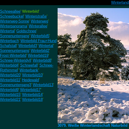
Winterland
Schneeallee
' Winterbild'
Schneebuckel
'
Winterstraße
'
Winterweg-Sonne
'
Winterweg
'
Winterpanorama
'
Winterallee
'
Wintertal
'
Goldschnee
'
Sonnenuntergang
'
Winterbild5
'
Winterbach
'
Winterbild Frau+Hund
'
Schafstall
'
Winterbild3
'
Wintertal
'
Sonnenuntergang
'
Winterbild2
'
Frost-Winterbild
'
Winterbild19
'
Schnee-Winteridyll
'
Winterbild8
'
Winterbild4
'
Schneefall
'
Schnee-
Rothimmel
'
Winterbank
'
Winterbild20
'
Winterbild10
'
Winterbild11
'
Heidewald
'
Sonnenuntergang3
'
Winterbild13
'
Winterbild9
'
Winterbild17
'
Winterbild15
'
Winterbild14
'
Winterbild21
'
Winterbild18
'
3079. Weiße Winterlandschaft Naturbil