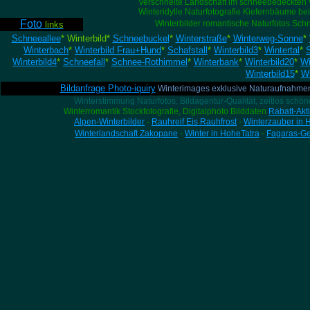
Verschneite Landschaft im schneebedeckten 
Winteridylle Naturfotografie Kiefernbäume bei
Foto
Winterbilder romantische Naturfotos Sch
links
Schneeallee
* Winterbild*
Schneebuckel
*
Winterstraße
*
Winterweg-Sonne
*
Winterbach
*
Winterbild Frau+Hund
*
Schafstall
*
Winterbild3
*
Wintertal
*
Winterbild4
*
Schneefall
*
Schnee-Rothimmel
*
Winterbank
*
Winterbild20
*
Wi
Winterbild15
*
Wi
Bildanfrage Photo-iquiry
Winterimages exklusive Naturaufnahm
Winterstimmung Naturfotos, Bildagentur-Qualität, zeitlos schö
Winterromantik Stockfotografie, Digitalphoto Bilddaten
Rabatt-Akt
Alpen-Winterbilder
-
Rauhreif Eis Rauhfrost
-
Winterzauber in 
Winterlandschaft Zakopane
-
Winter in HoheTatra
-
Fagaras-Ge